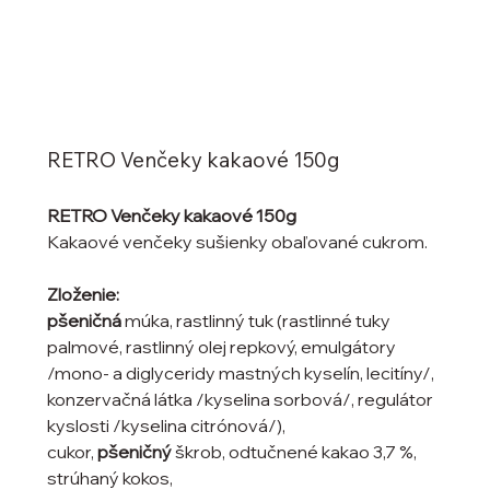
RETRO Venčeky kakaové 150g
RETRO Venčeky kakaové 150g
Kakaové venčeky sušienky obaľované cukrom.
Zloženie:
pšeničná
múka, rastlinný tuk (rastlinné tuky
palmové, rastlinný olej repkový, emulgátory
/mono- a diglyceridy mastných kyselín, lecitíny/,
konzervačná látka /kyselina sorbová/, regulátor
kyslosti /kyselina citrónová/),
cukor,
pšeničný
škrob, odtučnené kakao 3,7 %,
strúhaný kokos,