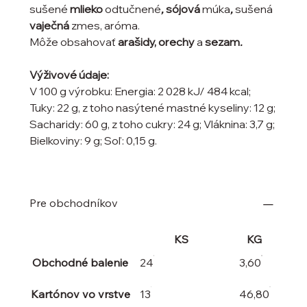
sušené
mlieko
odtučnené
,
sójová
múka
,
sušená
vaječná
zmes, aróma.
Môže obsahovať
arašidy, orechy
a
sezam
.
Výživové údaje:
V 100 g výrobku: Energia: 2 028 kJ/ 484 kcal;
Tuky: 22 g, z toho nasýtené mastné kyseliny: 12 g;
Sacharidy: 60 g, z toho cukry: 24 g; Vláknina: 3,7 g;
Bielkoviny: 9 g; Soľ: 0,15 g.
Pre obchodníkov
KS
KG
Obchodné balenie
24
3,60
Kartónov vo vrstve
13
46,80