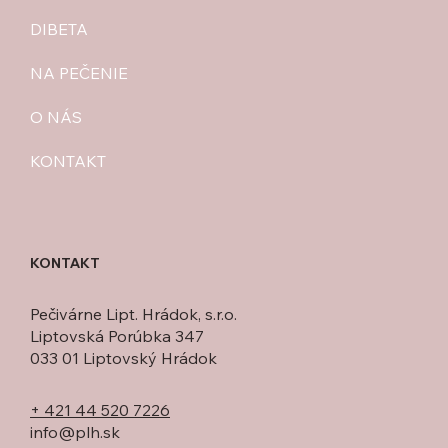
DIBETA
NA PEČENIE
O NÁS
KONTAKT
KONTAKT
Pečivárne Lipt. Hrádok, s.r.o.
Liptovská Porúbka 347
033 01 Liptovský Hrádok
+ 421 44 520 7226
info@plh.sk