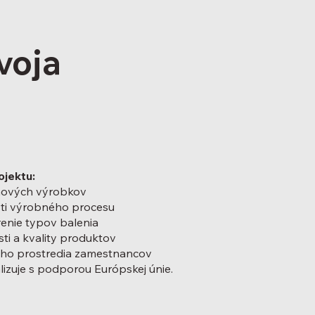
voja
ojektu:
nových výrobkov
sti výrobného procesu
renie typov balenia
ti a kvality produktov
ého prostredia zamestnancov
alizuje s podporou Európskej únie.