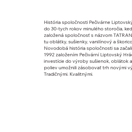
História spoločnosti Pečivárne Liptovsk
do 30-tych rokov minulého storočia, ke
založená spoločnosť s názvom TATRANK
tu oblátky, sušienky, vanilínový a škoric
Novodobá história spoločnosti sa začali
1992 založením Pečivární Liptovský Hrá
investície do výroby sušienok, oblátok
poliev umožnili zásobovať trh novými v
Tradičnými. Kvalitnými.