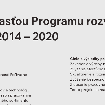
asťou Programu roz
2014 – 2020
Ciele a výsledky pr
Zavedenie výroby 
Zvýšenie efektívno
Skvalitnenie a rozší
nosti Pečivárne
Zvýšenie bezpečnos
Zlepšenie pracovn
Tento projekt sa re
ov a technológií,
ich so spracovaním
bného sortimentu