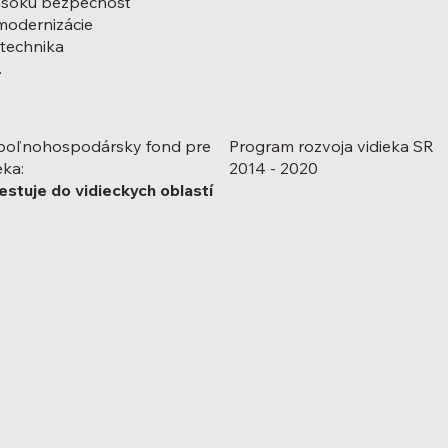
 vysokú bezpečnosť
 modernizácie
technika
.
poľnohospodársky fond pre
Program rozvoja vidieka SR
eka:
2014 - 2020
estuje do vidieckych oblastí