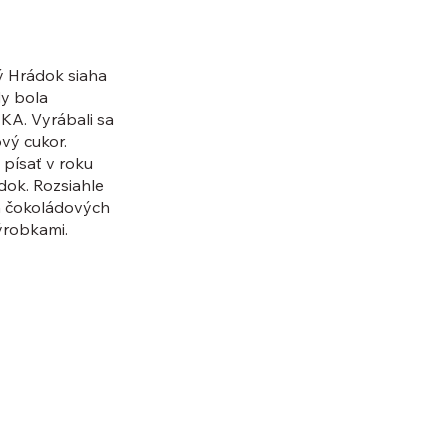
ý Hrádok siaha
dy bola
A. Vyrábali sa
ový cukor.
 písať v roku
dok. Rozsiahle
 a čokoládových
ýrobkami.