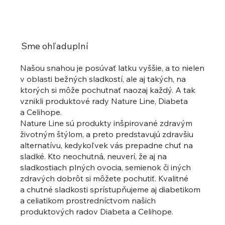
Sme ohľaduplní
Našou snahou je posúvať latku vyššie, a to nielen
v oblasti bežných sladkostí, ale aj takých, na
ktorých si môže pochutnať naozaj každý. A tak
vznikli produktové rady Nature Line, Diabeta
a Celihope.
Nature Line sú produkty inšpirované zdravým
životným štýlom, a preto predstavujú zdravšiu
alternatívu, kedykoľvek vás prepadne chuť na
sladké. Kto neochutná, neuverí, že aj na
sladkostiach plných ovocia, semienok či iných
zdravých dobrôt si môžete pochutiť. Kvalitné
a chutné sladkosti sprístupňujeme aj diabetikom
a celiatikom prostredníctvom našich
produktových radov Diabeta a Celihope.