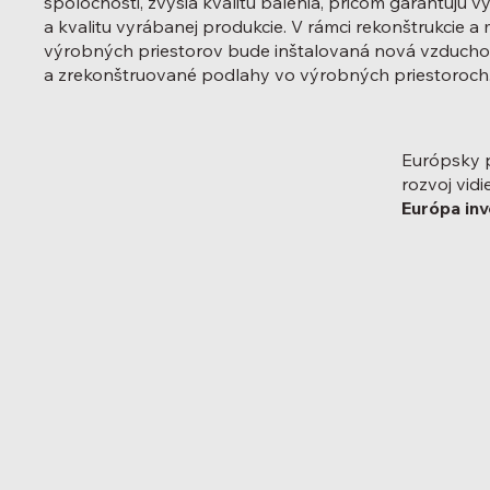
spoločnosti, zvýšia kvalitu balenia, pričom garantujú
a kvalitu vyrábanej produkcie. V rámci rekonštrukcie a
výrobných priestorov bude inštalovaná nová vzducho
a zrekonštruované podlahy vo výrobných priestoroch
Európsky 
rozvoj vidi
Európa inv