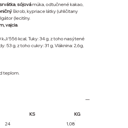
srvátka
,
sójová
múka, odtučnené kakao,
ničný
škrob, kypriace látky (uhličitany
átor (lecitíny.
m, vajcia
.
 kJ/556 kcal, Tuky: 34 g, z toho nasýtené
: 53 g, z toho cukry: 31 g, Vláknina: 2,6g,
ed teplom.
KS
KG
24
1,08