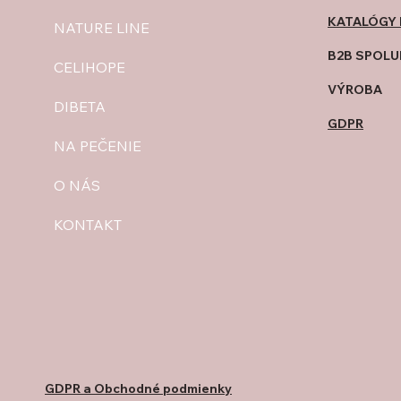
KATALÓGY 
NATURE LINE
B2B SPOLU
CELIHOPE
​VÝROBA
DIBETA
GDPR
NA PEČENIE
O NÁS
KONTAKT
GDPR a Obchodné podmienky