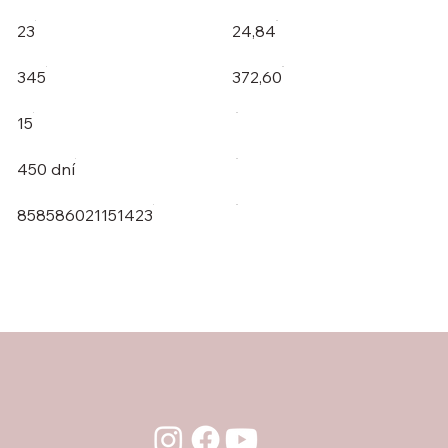
23
24,84
345
372,60
15
450 dní
858586021151423