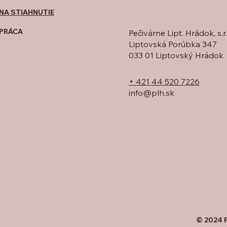
NA STIAHNUTIE
PRÁCA
Pečivárne Lipt. Hrádok, s.r.
Liptovská Porúbka 347
033 01 Liptovský Hrádok
+ 421 44 520 7226
info@plh.sk
© 2024 P