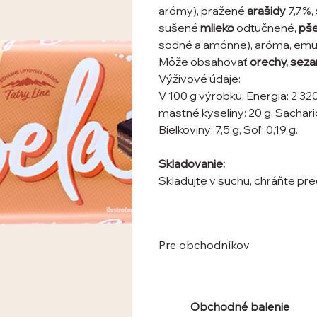
arómy), pražené
arašidy
7,7%,
sušené
mlieko
odtučnené,
pše
sodné a amónne), aróma, emulg
Môže obsahovať
orechy, seza
Výživové údaje:
V 100 g výrobku: Energia: 2 320
mastné kyseliny: 20 g, Sacharidy
Bielkoviny: 7,5 g, Soľ: 0,19 g.
Skladovanie:
Skladujte v suchu, chráňte pr
Pre obchodníkov
Obchodné balenie