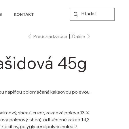
S
KONTAKT
Predchádzajúce
Ďalšie
ašidová 45g
ou náplňou polomáčaná kakaovou polevou.
palmový, shea/, cukor, kakaová poleva 13 %
drový, palmový, shea), odtučnené kakao 14,3
/lecitíny, polyglycerolpolyricínoleát/,