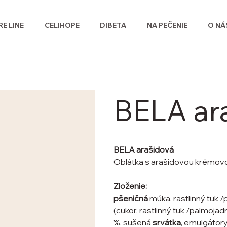
E LINE
CELIHOPE
DIBETA
NA PEČENIE
O NÁ
BELA ar
BELA arašidová
Oblátka s arašidovou krémov
Zloženie:
pšeničná
múka, rastlinný tuk /
(cukor, rastlinný tuk /palmoja
%, sušená
srvátka
, emulgátory 